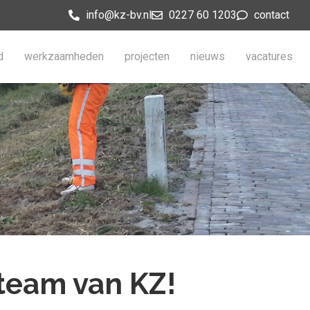
info@kz-bv.nl
0227 60 1203
contact
d
werkzaamheden
projecten
nieuws
vacatures
 team van KZ!