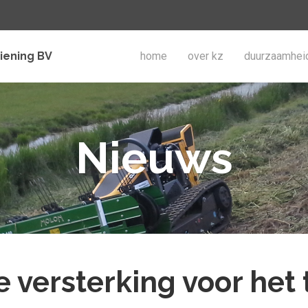
iening BV
home
over kz
duurzaamhei
Nieuws
 versterking voor het